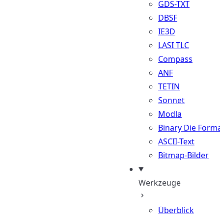
GDS-TXT
DBSF
IE3D
LASI TLC
Compass
ANF
TETIN
Sonnet
Modla
Binary Die Form
ASCII-Text
Bitmap-Bilder
Werkzeuge
Überblick