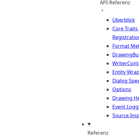
API-Referenz
Überblick
Core Traits
Registratio
Format Me
DrawingBui
WriterContr
Entity Wra
Dialog Spec
Options
Drawing He
Event Logg
Source Ins
Referenz