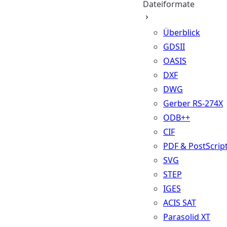
Dateiformate
Überblick
GDSII
OASIS
DXF
DWG
Gerber RS-274X
ODB++
CIF
PDF & PostScrip
SVG
STEP
IGES
ACIS SAT
Parasolid XT