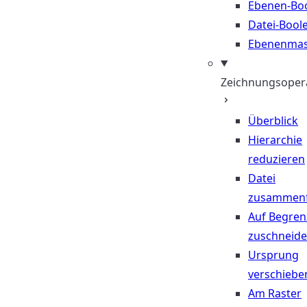
Ebenen-Bo
Datei-Bool
Ebenenma
Zeichnungsoper
Überblick
Hierarchie
reduzieren
Datei
zusammen
Auf Begre
zuschneid
Ursprung
verschiebe
Am Raster