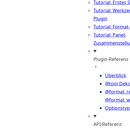
Tutorial: Erstes 
Tutorial: Werkze
Plugin
Tutorial: Format
Tutorial: Panel-
Zusammenstell
Plugin-Referenz
Überblick
@tool-Deko
@format_r
@format_wr
Optionsty
API-Referenz