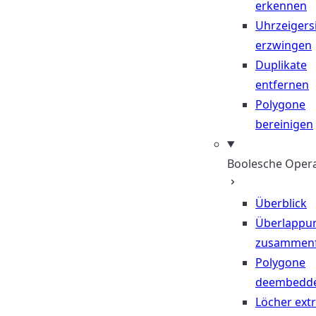
erkennen
Uhrzeigers
erzwingen
Duplikate
entfernen
Polygone
bereinigen
Boolesche Oper
Überblick
Überlappu
zusammen
Polygone
deembedd
Löcher ext