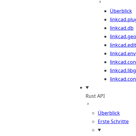
Überblick
linkcad.plu
linkcad.db
linkcad.ge
linkcad.edi
linkcad.env
linkcad.co
linkcad.lib
linkcad.con
Rust API
Überblick
Erste Schritte