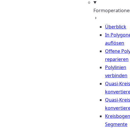
Formoperatione
Überblick
In Polygon
auflösen
Offene Poly
reparieren
Polylinien
verbinden
Quasi-Krei
konvertier
Quasi-Krei
konvertier
Kreisbogen
Segmente