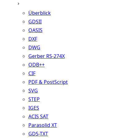
Überblick
GDSII
OASIS
DXF
DWG
Gerber RS-274X
ODB++
CIF
PDF & PostScript
SVG
STEP
IGES
ACIS SAT
Parasolid XT
GDS-TXT