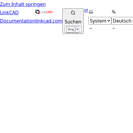
Zum Inhalt springen
Website
Farbschema wähle
Sprache 
LinkCAD
Documentation
linkcad.com
Suchen
Strg
K