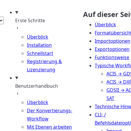
n
wählen
Auf dieser Sei
Erste Schritte
Überblick
Formatübersich
Überblick
Importoptionen
Installation
Exportoptionen
Schnellstart
Funktionsweise
Registrierung &
Typische Workf
Lizenzierung
ACIS → GDS
ACIS → DX
Benutzerhandbuch
GDSII → AC
SAT
Überblick
Technische Hinw
Der Konvertierungs-
CLI- /
Workflow
Befehlsdateiopt
Mit Ebenen arbeiten