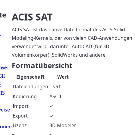
te
ACIS SAT
ACIS SAT ist das native Dateiformat des ACIS-Solid-
t
Modeling-Kernels, der von vielen CAD-Anwendungen
verwendet wird, darunter AutoCAD (für 3D-
Volumenkörper), SolidWorks und andere.
Formatübersicht
lows
II
Eigenschaft
Wert
F
Dateiendungen
.sat
IS
Kodierung
ASCII
Import
✓
eise
Export
✓
Lizenz
3D Modeler
ionen