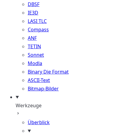
DBSF
IE3D
LASI TLC
Compass
ANF
TETIN
Sonnet
Modla
Binary Die Format
ASCII-Text
Bitmap-Bilder
Werkzeuge
Überblick