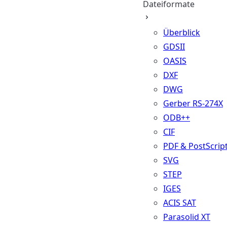
Dateiformate
Überblick
GDSII
OASIS
DXF
DWG
Gerber RS-274X
ODB++
CIF
PDF & PostScrip
SVG
STEP
IGES
ACIS SAT
Parasolid XT