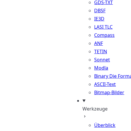
GDS-TXT
DBSF
IE3D
LASI TLC
Compass
ANF
TETIN
Sonnet
Modla
Binary Die Form
ASCII-Text
Bitmap-Bilder
Werkzeuge
Überblick