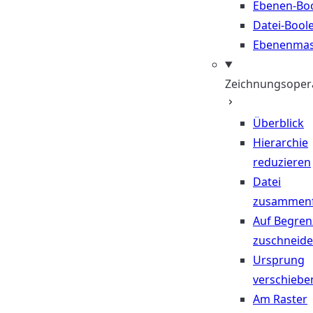
Ebenen-Bo
Datei-Bool
Ebenenma
Zeichnungsoper
Überblick
Hierarchie
reduzieren
Datei
zusammen
Auf Begre
zuschneid
Ursprung
verschiebe
Am Raster