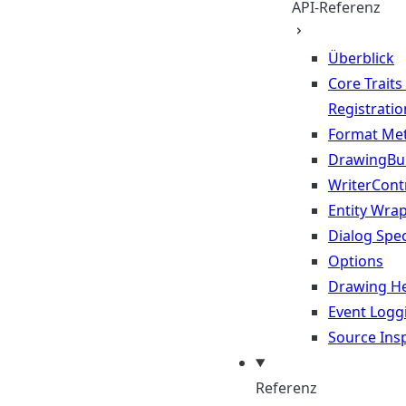
API-Referenz
Überblick
Core Traits
Registratio
Format Me
DrawingBui
WriterContr
Entity Wra
Dialog Spec
Options
Drawing He
Event Logg
Source Ins
Referenz