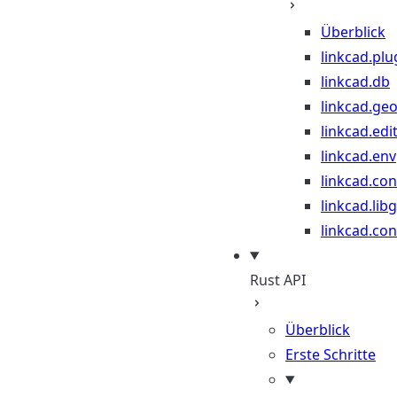
Überblick
linkcad.plu
linkcad.db
linkcad.ge
linkcad.edi
linkcad.env
linkcad.co
linkcad.lib
linkcad.con
Rust API
Überblick
Erste Schritte