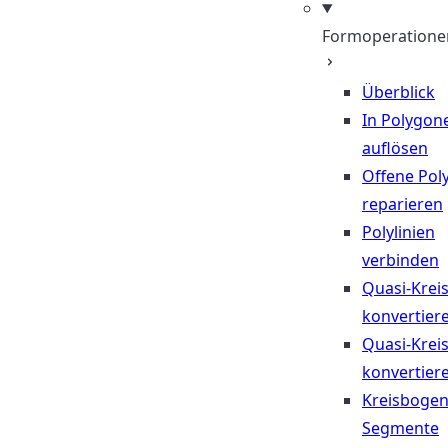
Formoperatione
Überblick
In Polygon
auflösen
Offene Poly
reparieren
Polylinien
verbinden
Quasi-Krei
konvertier
Quasi-Krei
konvertier
Kreisbogen
Segmente