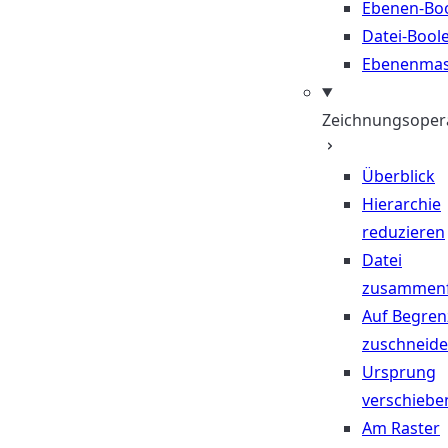
Ebenen-Bo
Datei-Bool
Ebenenma
Zeichnungsoper
Überblick
Hierarchie
reduzieren
Datei
zusammen
Auf Begre
zuschneid
Ursprung
verschiebe
Am Raster