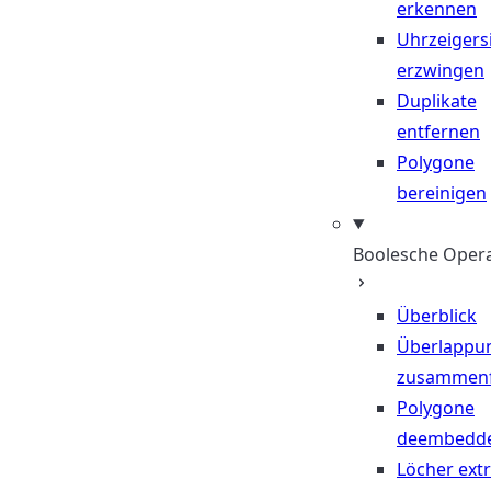
erkennen
Uhrzeigers
erzwingen
Duplikate
entfernen
Polygone
bereinigen
Boolesche Oper
Überblick
Überlappu
zusammen
Polygone
deembedd
Löcher ext