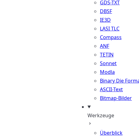
GDS-TXT
DBSF
IE3D
LASI TLC
Compass
ANF
TETIN
Sonnet
Modla
Binary Die Form
ASCII-Text
Bitmap-Bilder
Werkzeuge
Überblick