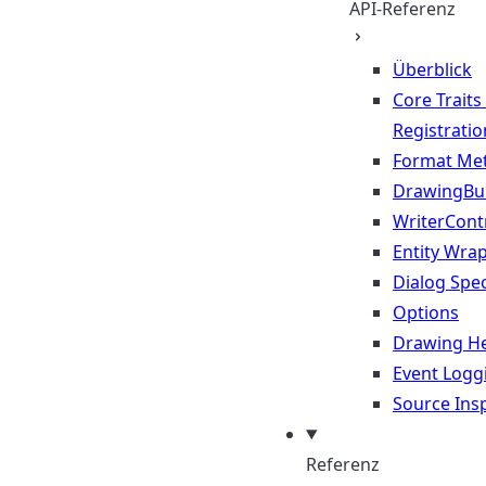
API-Referenz
Überblick
Core Traits
Registratio
Format Me
DrawingBui
WriterContr
Entity Wra
Dialog Spec
Options
Drawing He
Event Logg
Source Ins
Referenz