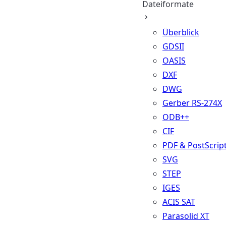
Dateiformate
Überblick
GDSII
OASIS
DXF
DWG
Gerber RS-274X
ODB++
CIF
PDF & PostScrip
SVG
STEP
IGES
ACIS SAT
Parasolid XT