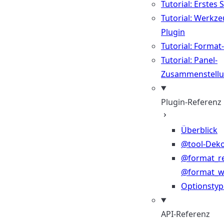
Tutorial: Erstes 
Tutorial: Werkze
Plugin
Tutorial: Format
Tutorial: Panel-
Zusammenstell
Plugin-Referenz
Überblick
@tool-Deko
@format_r
@format_wr
Optionsty
API-Referenz