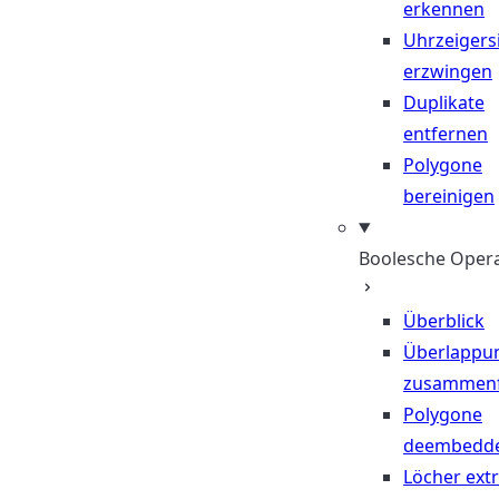
erkennen
Uhrzeigers
erzwingen
Duplikate
entfernen
Polygone
bereinigen
Boolesche Oper
Überblick
Überlappu
zusammen
Polygone
deembedd
Löcher ext