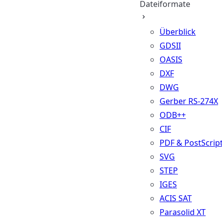
Dateiformate
Überblick
GDSII
OASIS
DXF
DWG
Gerber RS-274X
ODB++
CIF
PDF & PostScrip
SVG
STEP
IGES
ACIS SAT
Parasolid XT