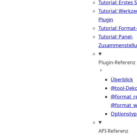
Tutorial: Erstes 
Tutorial: Werkze
Plugin
Tutorial: Format
Tutorial: Panel-
Zusammenstell
Plugin-Referenz
Überblick
@tool-Deko
@format_r
@format_wr
Optionsty
API-Referenz