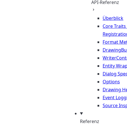
API-Referenz
Überblick
Core Traits
Registratio
Format Me
DrawingBui
WriterContr
Entity Wra
Dialog Spec
Options
Drawing He
Event Logg
Source Ins
Referenz