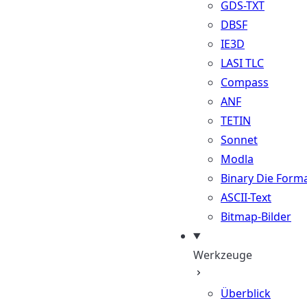
GDS-TXT
DBSF
IE3D
LASI TLC
Compass
ANF
TETIN
Sonnet
Modla
Binary Die Form
ASCII-Text
Bitmap-Bilder
Werkzeuge
Überblick