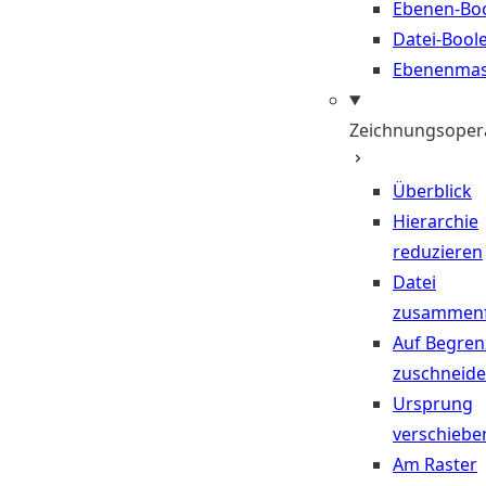
Ebenen-Bo
Datei-Bool
Ebenenma
Zeichnungsoper
Überblick
Hierarchie
reduzieren
Datei
zusammen
Auf Begre
zuschneid
Ursprung
verschiebe
Am Raster