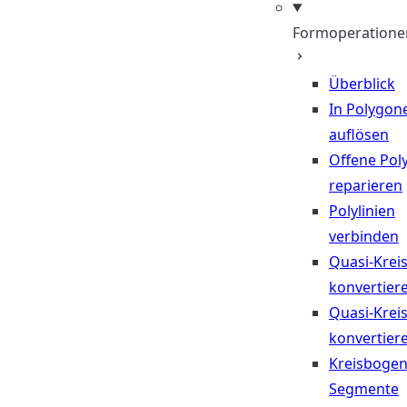
Formoperatione
Überblick
In Polygon
auflösen
Offene Poly
reparieren
Polylinien
verbinden
Quasi-Krei
konvertier
Quasi-Krei
konvertier
Kreisbogen
Segmente