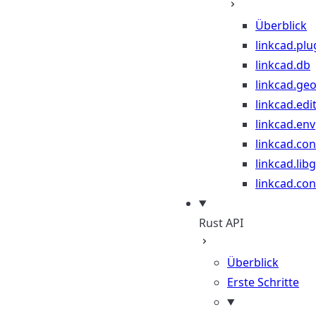
Überblick
linkcad.plu
linkcad.db
linkcad.ge
linkcad.edi
linkcad.env
linkcad.co
linkcad.lib
linkcad.con
Rust API
Überblick
Erste Schritte