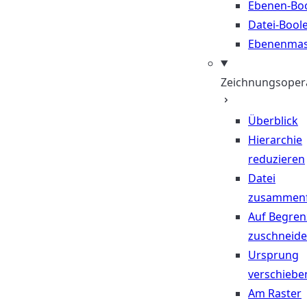
Ebenen-Bo
Datei-Bool
Ebenenma
Zeichnungsoper
Überblick
Hierarchie
reduzieren
Datei
zusammen
Auf Begre
zuschneid
Ursprung
verschiebe
Am Raster