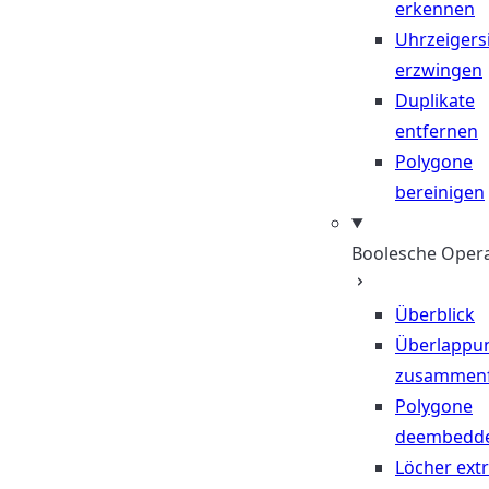
erkennen
Uhrzeigers
erzwingen
Duplikate
entfernen
Polygone
bereinigen
Boolesche Oper
Überblick
Überlappu
zusammen
Polygone
deembedd
Löcher ext