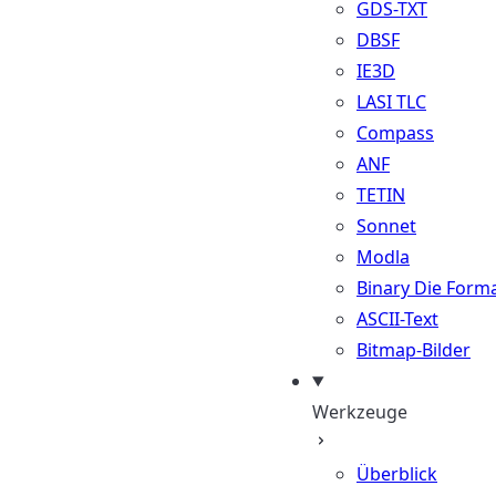
GDS-TXT
DBSF
IE3D
LASI TLC
Compass
ANF
TETIN
Sonnet
Modla
Binary Die Form
ASCII-Text
Bitmap-Bilder
Werkzeuge
Überblick