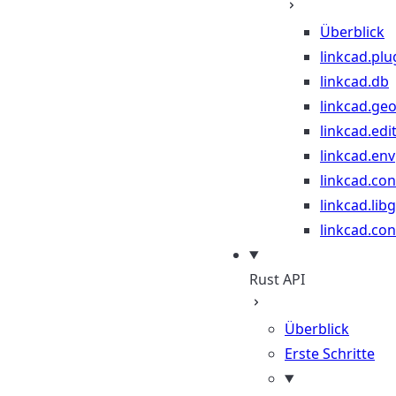
Überblick
linkcad.plu
linkcad.db
linkcad.ge
linkcad.edi
linkcad.env
linkcad.co
linkcad.lib
linkcad.con
Rust API
Überblick
Erste Schritte