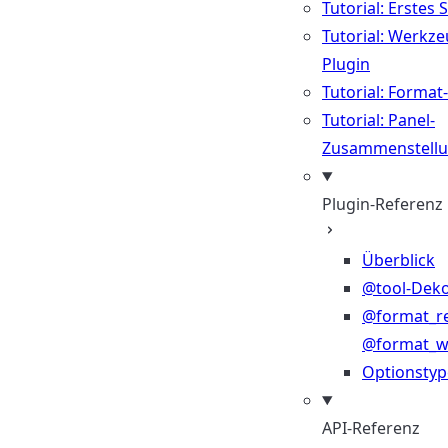
Tutorial: Erstes 
Tutorial: Werkze
Plugin
Tutorial: Format
Tutorial: Panel-
Zusammenstell
Plugin-Referenz
Überblick
@tool-Deko
@format_r
@format_wr
Optionsty
API-Referenz