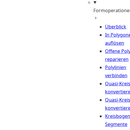
Formoperatione
Überblick
In Polygon
auflösen
Offene Poly
reparieren
Polylinien
verbinden
Quasi-Krei
konvertier
Quasi-Krei
konvertier
Kreisbogen
Segmente