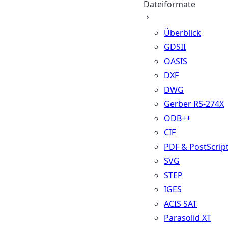
Dateiformate
Überblick
GDSII
OASIS
DXF
DWG
Gerber RS-274X
ODB++
CIF
PDF & PostScrip
SVG
STEP
IGES
ACIS SAT
Parasolid XT