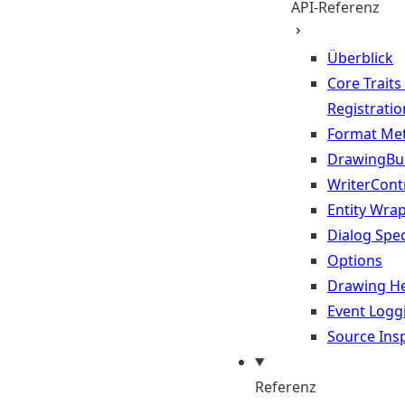
API-Referenz
Überblick
Core Traits
Registratio
Format Me
DrawingBui
WriterContr
Entity Wra
Dialog Spec
Options
Drawing He
Event Logg
Source Ins
Referenz