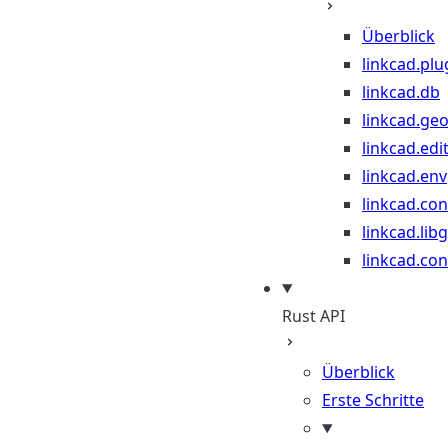
Überblick
linkcad.plu
linkcad.db
linkcad.ge
linkcad.edi
linkcad.env
linkcad.co
linkcad.lib
linkcad.con
Rust API
Überblick
Erste Schritte