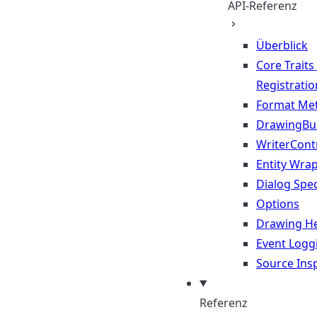
API-Referenz
Überblick
Core Traits
Registratio
Format Me
DrawingBui
WriterContr
Entity Wra
Dialog Spec
Options
Drawing He
Event Logg
Source Ins
Referenz