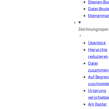
Ebenen-Bo
Datei-Bool
Ebenenma
Zeichnungsoper
Überblick
Hierarchie
reduzieren
Datei
zusammen
Auf Begre
zuschneid
Ursprung
verschiebe
Am Raster