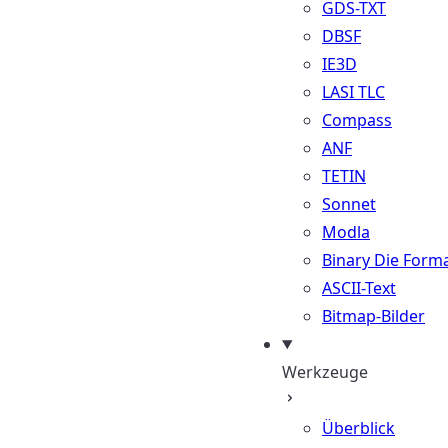
GDS-TXT
DBSF
IE3D
LASI TLC
Compass
ANF
TETIN
Sonnet
Modla
Binary Die Form
ASCII-Text
Bitmap-Bilder
Werkzeuge
Überblick