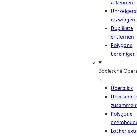
erkennen
Uhrzeigers
erzwingen
Duplikate
entfernen
Polygone
bereinigen
Boolesche Oper
Überblick
Überlappu
zusammen
Polygone
deembedd
Löcher ext