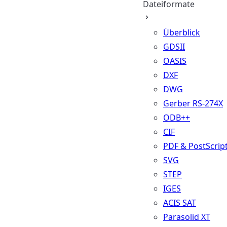
Dateiformate
Überblick
GDSII
OASIS
DXF
DWG
Gerber RS-274X
ODB++
CIF
PDF & PostScrip
SVG
STEP
IGES
ACIS SAT
Parasolid XT