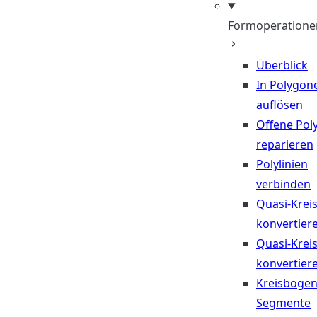
Formoperatione
Überblick
In Polygon
auflösen
Offene Poly
reparieren
Polylinien
verbinden
Quasi-Krei
konvertier
Quasi-Krei
konvertier
Kreisbogen
Segmente