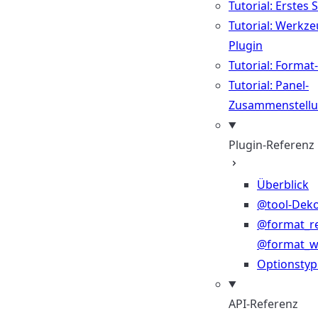
Tutorial: Erstes 
Tutorial: Werkze
Plugin
Tutorial: Format
Tutorial: Panel-
Zusammenstell
Plugin-Referenz
Überblick
@tool-Deko
@format_r
@format_wr
Optionsty
API-Referenz