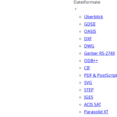
Dateiformate
Überblick
GDSII
OASIS
DXF
DWG
Gerber RS-274X
ODB++
CIF
PDF & PostScrip
SVG
STEP
IGES
ACIS SAT
Parasolid XT