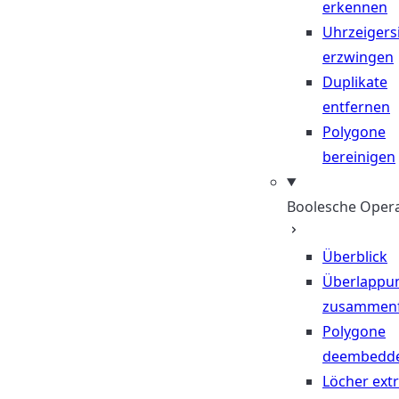
erkennen
Uhrzeigers
erzwingen
Duplikate
entfernen
Polygone
bereinigen
Boolesche Oper
Überblick
Überlappu
zusammen
Polygone
deembedd
Löcher ext