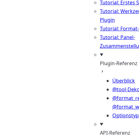
Tutorial: Erstes 
Tutorial: Werkze
Plugin
Tutorial: Format
Tutorial: Panel-
Zusammenstell
Plugin-Referenz
Überblick
@tool-Deko
@format_r
@format_wr
Optionsty
API-Referenz