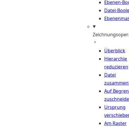
Ebenen-Bo
Datei-Bool
Ebenenma
Zeichnungsoper
Überblick
Hierarchie
reduzieren
Datei
zusammen
Auf Begre
zuschneid
Ursprung
verschiebe
Am Raster