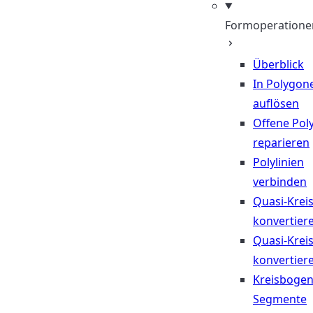
Formoperatione
Überblick
In Polygon
auflösen
Offene Poly
reparieren
Polylinien
verbinden
Quasi-Krei
konvertier
Quasi-Krei
konvertier
Kreisbogen
Segmente