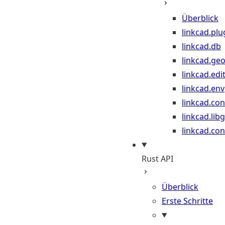
Überblick
linkcad.plu
linkcad.db
linkcad.ge
linkcad.edi
linkcad.env
linkcad.co
linkcad.lib
linkcad.con
Rust API
Überblick
Erste Schritte