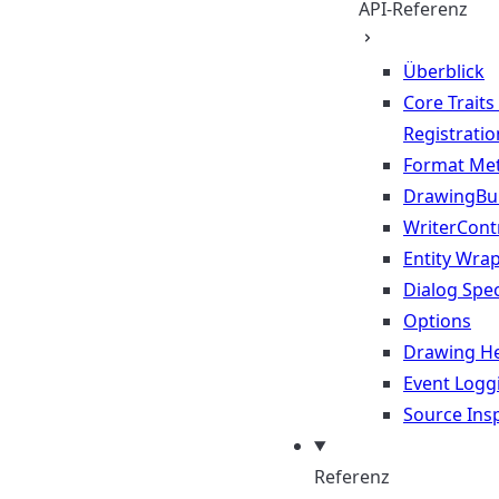
API-Referenz
Überblick
Core Traits
Registratio
Format Me
DrawingBui
WriterContr
Entity Wra
Dialog Spec
Options
Drawing He
Event Logg
Source Ins
Referenz