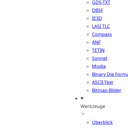
GDS-TXT
DBSF
IE3D
LASI TLC
Compass
ANF
TETIN
Sonnet
Modla
Binary Die Form
ASCII-Text
Bitmap-Bilder
Werkzeuge
Überblick