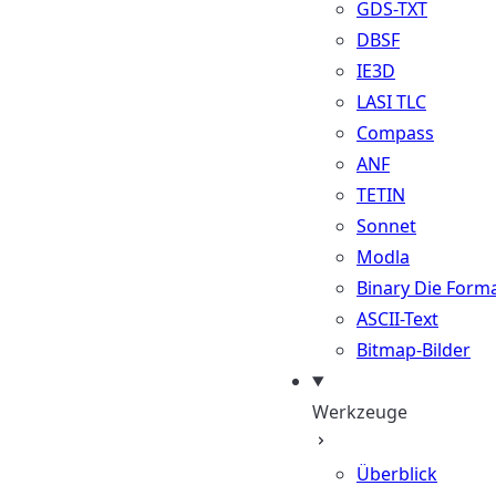
GDS-TXT
DBSF
IE3D
LASI TLC
Compass
ANF
TETIN
Sonnet
Modla
Binary Die Form
ASCII-Text
Bitmap-Bilder
Werkzeuge
Überblick