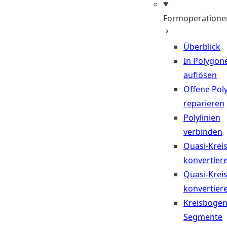
Formoperatione
Überblick
In Polygon
auflösen
Offene Poly
reparieren
Polylinien
verbinden
Quasi-Krei
konvertier
Quasi-Krei
konvertier
Kreisbogen
Segmente