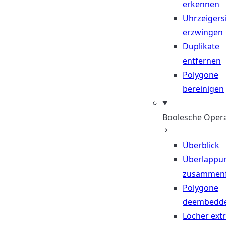
erkennen
Uhrzeigers
erzwingen
Duplikate
entfernen
Polygone
bereinigen
Boolesche Oper
Überblick
Überlappu
zusammen
Polygone
deembedd
Löcher ext