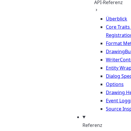
API-Referenz
Überblick
Core Traits
Registratio
Format Me
DrawingBui
WriterContr
Entity Wra
Dialog Spec
Options
Drawing He
Event Logg
Source Ins
Referenz