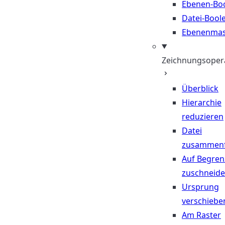
Ebenen-Bo
Datei-Bool
Ebenenma
Zeichnungsoper
Überblick
Hierarchie
reduzieren
Datei
zusammen
Auf Begre
zuschneid
Ursprung
verschiebe
Am Raster