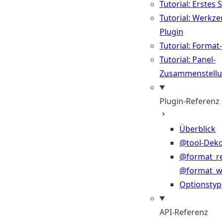
Tutorial: Erstes 
Tutorial: Werkze
Plugin
Tutorial: Format
Tutorial: Panel-
Zusammenstell
Plugin-Referenz
Überblick
@tool-Deko
@format_r
@format_wr
Optionsty
API-Referenz