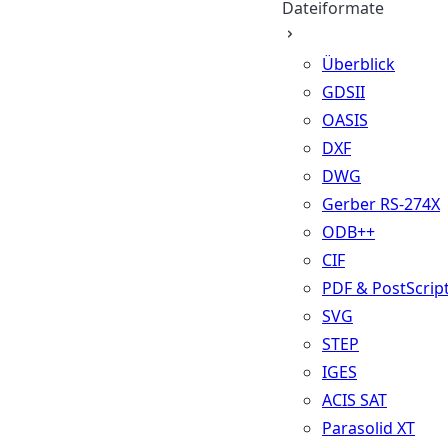
Dateiformate
Überblick
GDSII
OASIS
DXF
DWG
Gerber RS-274X
ODB++
CIF
PDF & PostScrip
SVG
STEP
IGES
ACIS SAT
Parasolid XT