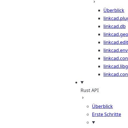
Überblick
linkcad.plu
linkcad.db
linkcad.ge
linkcad.edi
linkcad.env
linkcad.co
linkcad.lib
linkcad.con
Rust API
Überblick
Erste Schritte