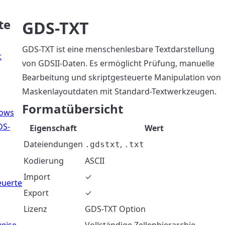
te
GDS-TXT
GDS-TXT ist eine menschenlesbare Textdarstellung
t
von GDSII-Daten. Es ermöglicht Prüfung, manuelle
Bearbeitung und skriptgesteuerte Manipulation von
Maskenlayoutdaten mit Standard-Textwerkzeugen.
Formatübersicht
lows
DS-
Eigenschaft
Wert
Dateiendungen
,
.gdstxt
.txt
Kodierung
ASCII
Import
✓
euerte
Export
✓
Lizenz
GDS-TXT Option