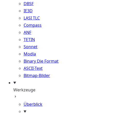
DBSF
IE3D
LASI TLC
Compass
ANF
TETIN
Sonnet
Modla
Binary Die Format
ASCII-Text
Bitmap-Bilder
Werkzeuge
Überblick