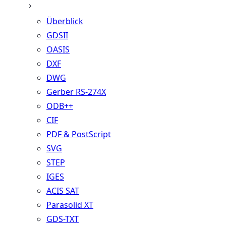
Überblick
GDSII
OASIS
DXF
DWG
Gerber RS-274X
ODB++
CIF
PDF & PostScript
SVG
STEP
IGES
ACIS SAT
Parasolid XT
GDS-TXT