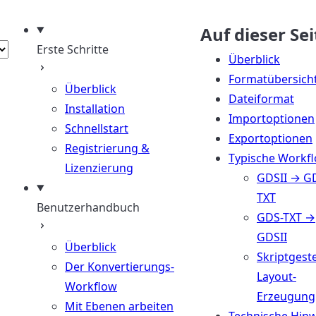
n
wählen
Auf dieser Sei
Erste Schritte
Überblick
Formatübersich
Überblick
Dateiformat
Installation
Importoptionen
Schnellstart
Exportoptionen
Registrierung &
Typische Workf
Lizenzierung
GDSII → G
TXT
Benutzerhandbuch
GDS-TXT →
GDSII
Überblick
Skriptgest
Der Konvertierungs-
Layout-
Workflow
Erzeugung
Mit Ebenen arbeiten