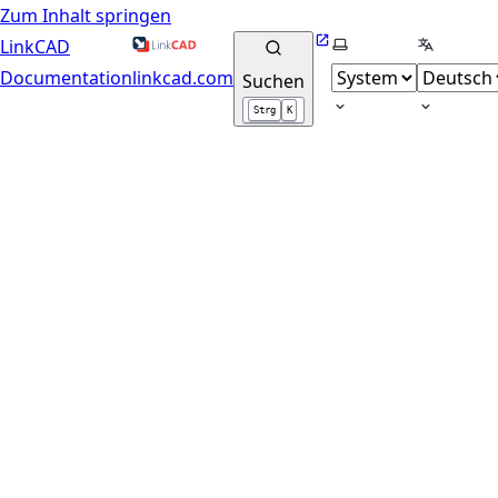
Zum Inhalt springen
Website
Farbschema wähle
Sprache 
LinkCAD
Documentation
linkcad.com
Suchen
Strg
K