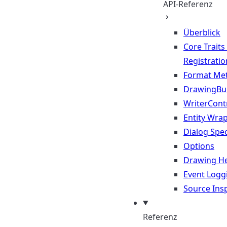
API-Referenz
Überblick
Core Traits
Registratio
Format Me
DrawingBui
WriterContr
Entity Wra
Dialog Spec
Options
Drawing He
Event Logg
Source Ins
Referenz