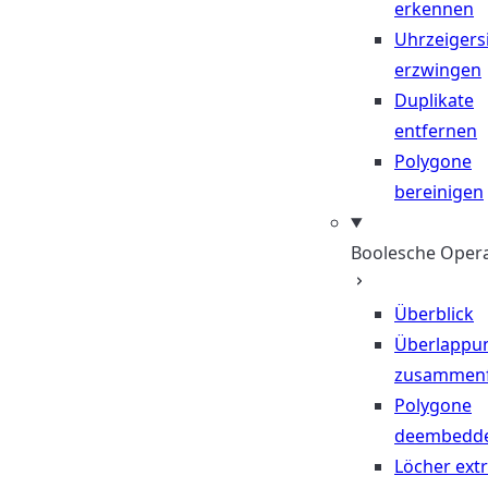
erkennen
Uhrzeigers
erzwingen
Duplikate
entfernen
Polygone
bereinigen
Boolesche Oper
Überblick
Überlappu
zusammen
Polygone
deembedd
Löcher ext