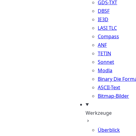
GDS-TXT
DBSF
IE3D
LASI TLC
Compass
ANF
TETIN
Sonnet
Modla
Binary Die Form
ASCII-Text
Bitmap-Bilder
Werkzeuge
Überblick