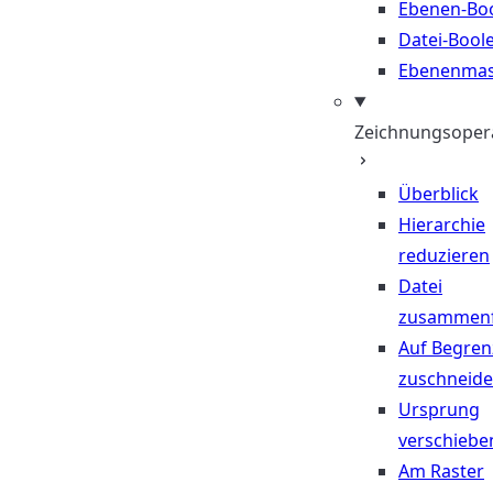
Ebenen-Bo
Datei-Bool
Ebenenma
Zeichnungsoper
Überblick
Hierarchie
reduzieren
Datei
zusammen
Auf Begre
zuschneid
Ursprung
verschiebe
Am Raster