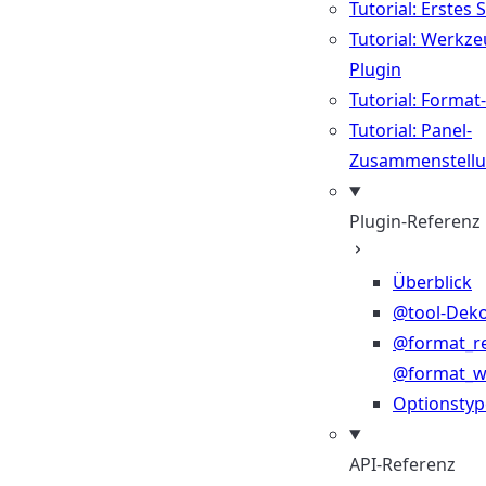
Tutorial: Erstes 
Tutorial: Werkze
Plugin
Tutorial: Format
Tutorial: Panel-
Zusammenstell
Plugin-Referenz
Überblick
@tool-Deko
@format_r
@format_wr
Optionsty
API-Referenz