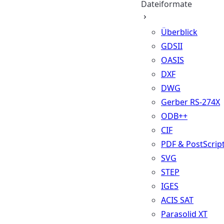
Dateiformate
Überblick
GDSII
OASIS
DXF
DWG
Gerber RS-274X
ODB++
CIF
PDF & PostScrip
SVG
STEP
IGES
ACIS SAT
Parasolid XT