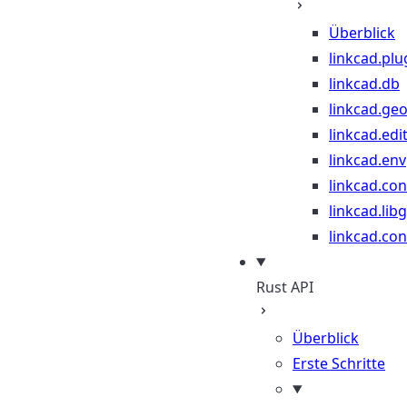
Überblick
linkcad.plu
linkcad.db
linkcad.ge
linkcad.edi
linkcad.env
linkcad.co
linkcad.lib
linkcad.con
Rust API
Überblick
Erste Schritte