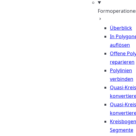
Formoperatione
Überblick
In Polygon
auflösen
Offene Poly
reparieren
Polylinien
verbinden
Quasi-Krei
konvertier
Quasi-Krei
konvertier
Kreisbogen
Segmente