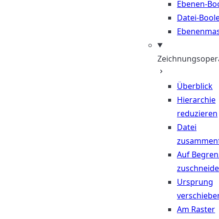
Ebenen-Bo
Datei-Bool
Ebenenma
Zeichnungsoper
Überblick
Hierarchie
reduzieren
Datei
zusammen
Auf Begre
zuschneid
Ursprung
verschiebe
Am Raster