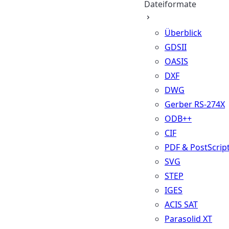
Dateiformate
Überblick
GDSII
OASIS
DXF
DWG
Gerber RS-274X
ODB++
CIF
PDF & PostScrip
SVG
STEP
IGES
ACIS SAT
Parasolid XT