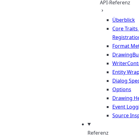
API-Referenz
Überblick
Core Traits
Registratio
Format Me
DrawingBui
WriterContr
Entity Wra
Dialog Spec
Options
Drawing He
Event Logg
Source Ins
Referenz