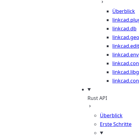
Überblick
linkcad.plu
linkcad.db
linkcad.ge
linkcad.edi
linkcad.env
linkcad.co
linkcad.lib
linkcad.con
Rust API
Überblick
Erste Schritte