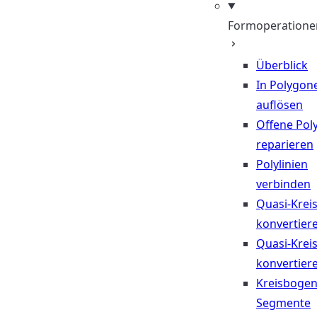
Formoperatione
Überblick
In Polygon
auflösen
Offene Poly
reparieren
Polylinien
verbinden
Quasi-Krei
konvertier
Quasi-Krei
konvertier
Kreisbogen
Segmente