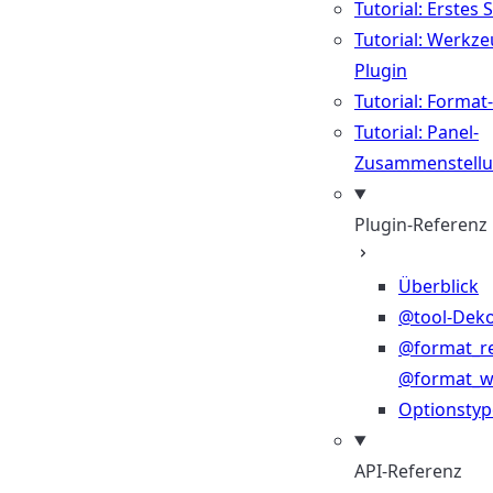
Tutorial: Erstes 
Tutorial: Werkze
Plugin
Tutorial: Format
Tutorial: Panel-
Zusammenstell
Plugin-Referenz
Überblick
@tool-Deko
@format_r
@format_wr
Optionsty
API-Referenz