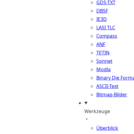
GDS-TXT
DBSF
IE3D
LASI TLC
Compass
ANF
TETIN
Sonnet
Modla
Binary Die Form
ASCII-Text
Bitmap-Bilder
Werkzeuge
Überblick