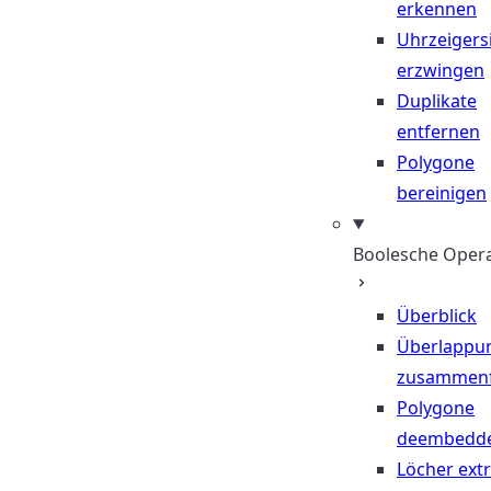
erkennen
Uhrzeigers
erzwingen
Duplikate
entfernen
Polygone
bereinigen
Boolesche Oper
Überblick
Überlappu
zusammen
Polygone
deembedd
Löcher ext