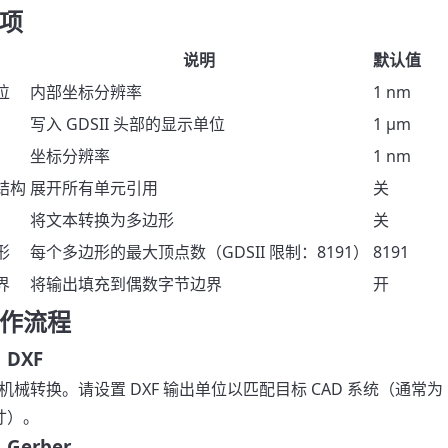
项
说明
默认值
位
内部坐标分辨率
1 nm
写入 GDSII 头部的显示单位
1 µm
坐标分辨率
1 nm
结构
展开所有单元引用
关
将文本转换为多边形
关
形
每个多边形的最大顶点数（GDSII 限制：8191）
8191
界
将输出填充到偶数字节边界
开
作流程
→ DXF
 到机械转换。请设置 DXF 输出单位以匹配目标 CAD 系统（通常为
寸）。
 Gerber