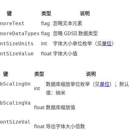
键
类型
说明
flag
忽略文本元素
noreText
flag
忽略 GDSII 数据类型
noreDataTypes
int
字体大小单位枚举（见
单位
）
ntSizeUnits
float
字体大小值
ntSizeValue
键
类型
说明
数据库缩放单位枚举（见
单位
）；默认
bScalingUn
int
值：纳米
bScalingVa
float
数据库缩放值
ontSizeVal
float
导出字体大小倍数