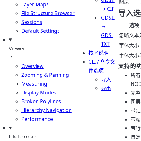
GDSII
图层
Layer Maps
→ CIF
导入选
File Structure Browser
GDSII
Sessions
选项
→
Default Settings
GDS-
忽略文本
TXT
字体大小
Viewer
技术说明
字体大小
CLI / 命令文
支持的
Overview
件选项
Zooming & Panning
所有
导入
Measuring
NO
导出
Display Modes
完整
Broken Polylines
图层
Hierarchy Navigation
带定
Performance
带端
带行
File Formats
自定