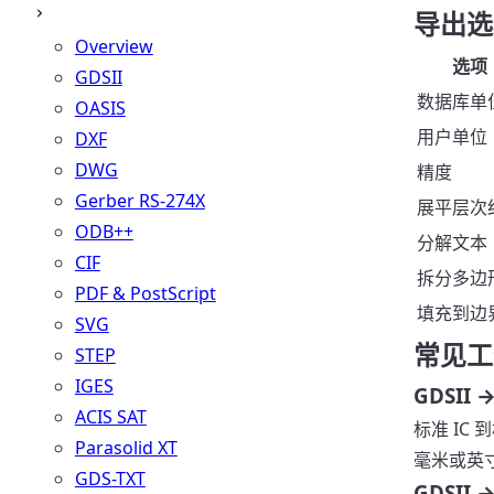
导出选
Overview
选项
GDSII
数据库单
OASIS
用户单位
DXF
DWG
精度
Gerber RS-274X
展平层次
ODB++
分解文本
CIF
拆分多边
PDF & PostScript
填充到边
SVG
常见工
STEP
IGES
GDSII 
ACIS SAT
标准 IC
Parasolid XT
毫米或英
GDS-TXT
GDSII →