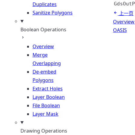
Duplicates
GdsOutP
Sanitize Polygons
上一页
Overview
Boolean Operations
OASIS
Overview
Merge
Overlapping
De-embed
Polygons
Extract Holes
Layer Boolean
File Boolean
Layer Mask
Drawing Operations