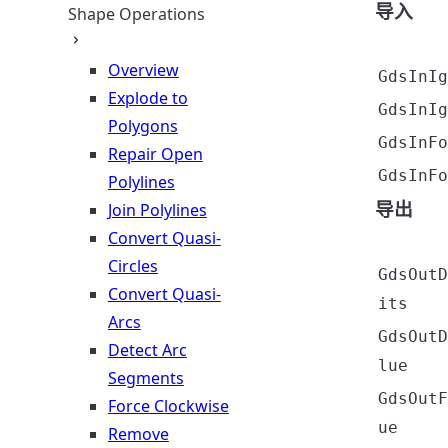
导入
Shape Operations
Overview
GdsInIg
Explode to
GdsInIg
Polygons
GdsInFo
Repair Open
GdsInFo
Polylines
导出
Join Polylines
Convert Quasi-
Circles
GdsOutD
Convert Quasi-
its
Arcs
GdsOutD
Detect Arc
lue
Segments
GdsOutF
Force Clockwise
ue
Remove