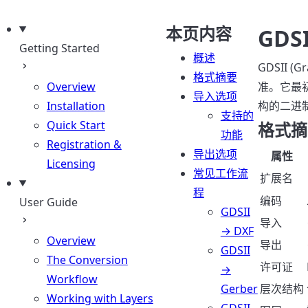
本页内容
GDSI
Getting Started
概述
GDSII (
格式摘要
Overview
准。它最初由
导入选项
Installation
构的二进
支持的
Quick Start
格式摘
功能
Registration &
导出选项
属性
Licensing
常见工作流
扩展名
程
编码
User Guide
GDSII
导入
→ DXF
Overview
导出
GDSII
The Conversion
许可证
→
Workflow
Gerber
层次结构
Working with Layers