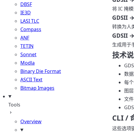
DBSF
将 IC 
IE3D
GDSII →
LASI TLC
转换为人类
Compass
GDSII 
ANF
生成用于
TETIN
技术说
Sonnet
Modla
GD
Binary Die Format
数据
ASCII Text
每个
Bitmap Images
图层
文件
Tools
GD
CLI 
Overview
这些选项