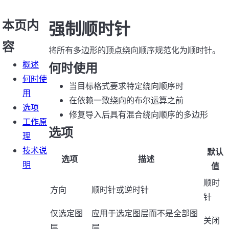
本页内
强制顺时针
容
将所有多边形的顶点绕向顺序规范化为顺时针。
概述
何时使用
何时使
当目标格式要求特定绕向顺序时
用
在依赖一致绕向的布尔运算之前
选项
修复导入后具有混合绕向顺序的多边形
工作原
选项
理
技术说
默认
选项
描述
明
值
顺时
方向
顺时针或逆时针
针
仅选定图
应用于选定图层而不是全部图
关闭
层
层