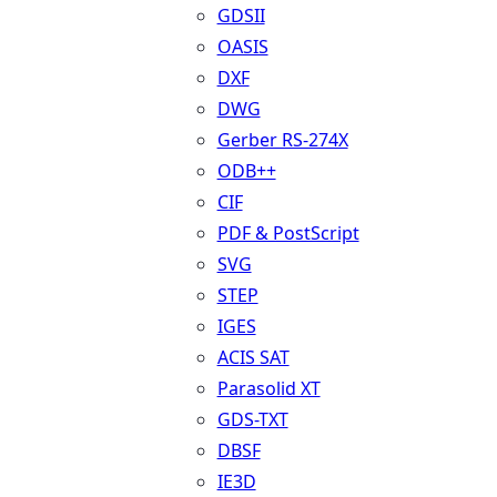
GDSII
OASIS
DXF
DWG
Gerber RS-274X
ODB++
CIF
PDF & PostScript
SVG
STEP
IGES
ACIS SAT
Parasolid XT
GDS-TXT
DBSF
IE3D