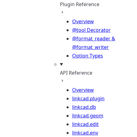
Plugin Reference
Overview
@tool Decorator
@format_reader &
@format_writer
Option Types
API Reference
Overview
linkcad.plugin
linkcad.db
linkcad.geom
linkcad.edit
linkcad.env