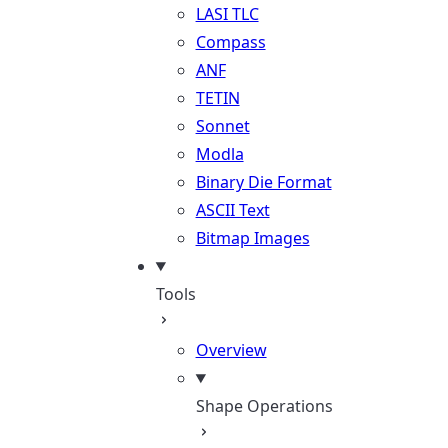
LASI TLC
Compass
ANF
TETIN
Sonnet
Modla
Binary Die Format
ASCII Text
Bitmap Images
Tools
Overview
Shape Operations