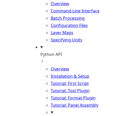
Overview
Command-Line Interface
Batch Processing
Configuration Files
Layer Maps
Specifying Units
Python API
Overview
Installation & Setup
Tutorial: First Script
Tutorial: Tool Plugin
Tutorial: Format Plugin
Tutorial: Panel Assembly