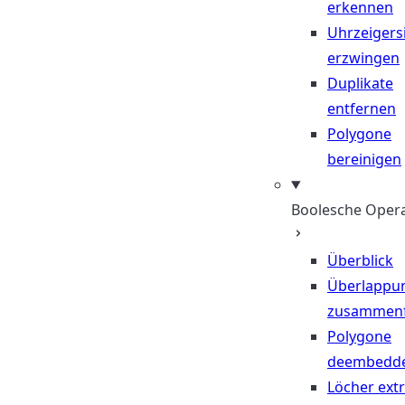
erkennen
Uhrzeigers
erzwingen
Duplikate
entfernen
Polygone
bereinigen
Boolesche Oper
Überblick
Überlappu
zusammen
Polygone
deembedd
Löcher ext