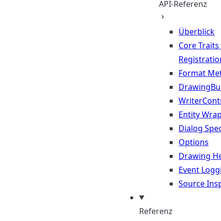
API-Referenz
Überblick
Core Traits
Registratio
Format Me
DrawingBui
WriterContr
Entity Wra
Dialog Spec
Options
Drawing He
Event Logg
Source Ins
Referenz