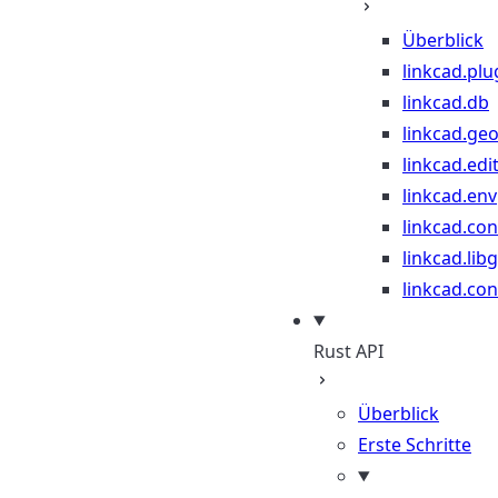
Überblick
linkcad.plu
linkcad.db
linkcad.ge
linkcad.edi
linkcad.env
linkcad.co
linkcad.lib
linkcad.con
Rust API
Überblick
Erste Schritte