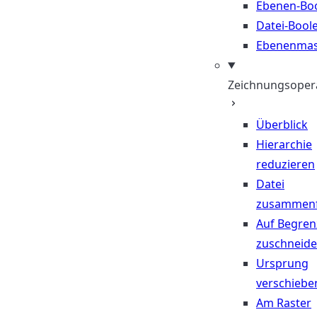
Ebenen-Bo
Datei-Bool
Ebenenma
Zeichnungsoper
Überblick
Hierarchie
reduzieren
Datei
zusammen
Auf Begre
zuschneid
Ursprung
verschiebe
Am Raster