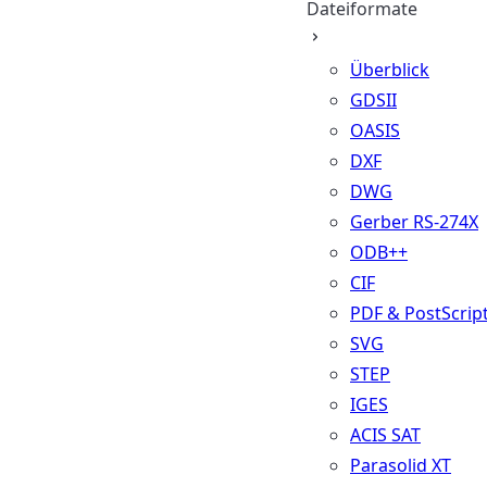
Dateiformate
Überblick
GDSII
OASIS
DXF
DWG
Gerber RS-274X
ODB++
CIF
PDF & PostScrip
SVG
STEP
IGES
ACIS SAT
Parasolid XT