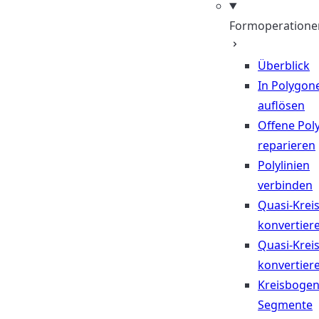
Formoperatione
Überblick
In Polygon
auflösen
Offene Poly
reparieren
Polylinien
verbinden
Quasi-Krei
konvertier
Quasi-Krei
konvertier
Kreisbogen
Segmente