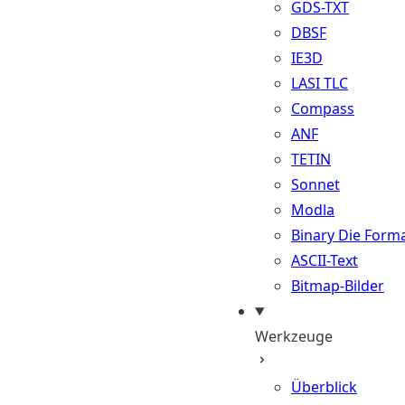
GDS-TXT
DBSF
IE3D
LASI TLC
Compass
ANF
TETIN
Sonnet
Modla
Binary Die Form
ASCII-Text
Bitmap-Bilder
Werkzeuge
Überblick