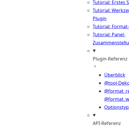
Tutorial: Erstes 
Tutorial: Werkze
Plugin
Tutorial: Format
Tutorial: Panel-
Zusammenstell
Plugin-Referenz
Überblick
@tool-Deko
@format_r
@format_wr
Optionsty
API-Referenz