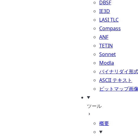
DBSF
IE3D
LASI TLC
Compass
ANF
TETIN
Sonnet
Modla
バイナリダイ形
ASCII テキスト
ビットマップ画
ツール
概要