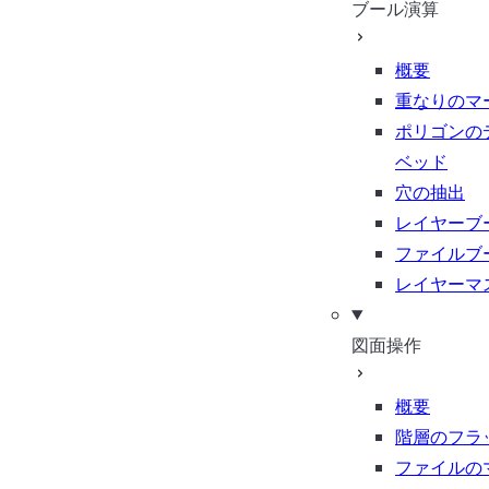
ブール演算
概要
重なりのマ
ポリゴンの
ベッド
穴の抽出
レイヤーブ
ファイルブ
レイヤーマ
図面操作
概要
階層のフラ
ファイルの