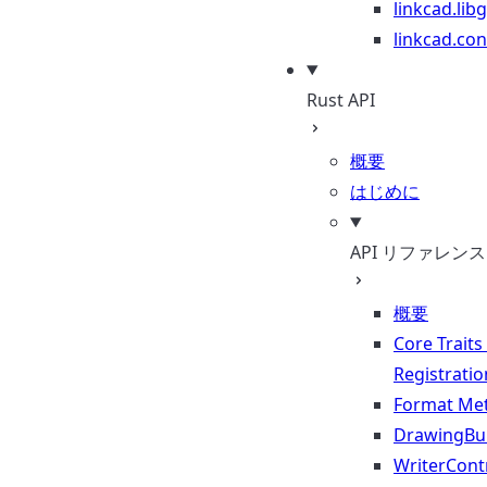
linkcad.lib
linkcad.con
Rust API
概要
はじめに
API リファレンス
概要
Core Traits
Registratio
Format Me
DrawingBui
WriterContr