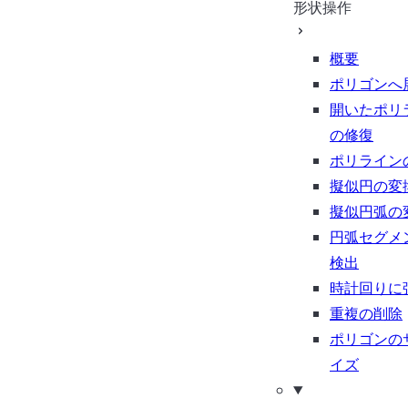
形状操作
概要
ポリゴンへ
開いたポリ
の修復
ポリライン
擬似円の変
擬似円弧の
円弧セグメ
検出
時計回りに
重複の削除
ポリゴンの
イズ