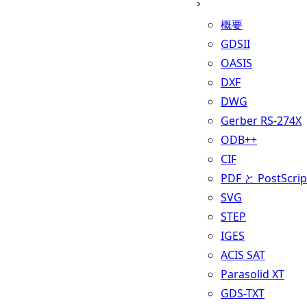
概要
GDSII
OASIS
DXF
DWG
Gerber RS-274X
ODB++
CIF
PDF と PostScrip
SVG
STEP
IGES
ACIS SAT
Parasolid XT
GDS-TXT