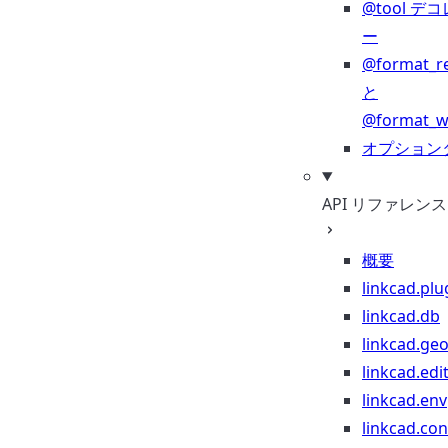
@tool デ
ー
@format_r
と
@format_wr
オプション
API リファレンス
概要
linkcad.plu
linkcad.db
linkcad.ge
linkcad.edi
linkcad.env
linkcad.co