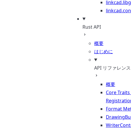
linkcad.lib
linkcad.con
Rust API
概要
はじめに
API リファレンス
概要
Core Traits
Registratio
Format Me
DrawingBui
WriterContr