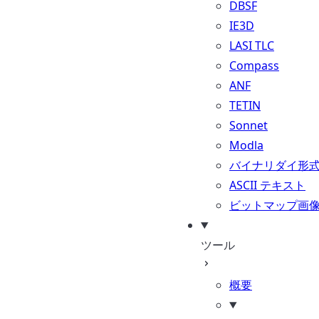
DBSF
IE3D
LASI TLC
Compass
ANF
TETIN
Sonnet
Modla
バイナリダイ形
ASCII テキスト
ビットマップ画
ツール
概要