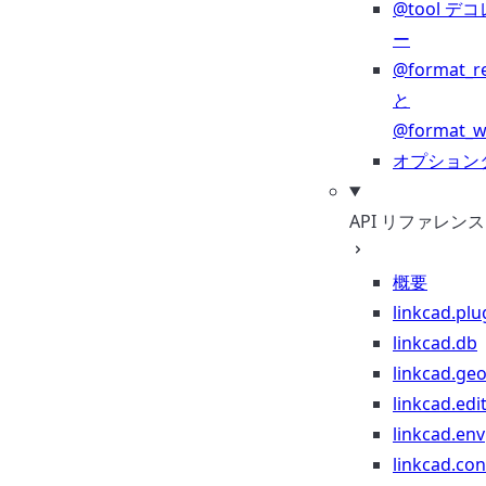
@tool デ
ー
@format_r
と
@format_wr
オプション
API リファレンス
概要
linkcad.plu
linkcad.db
linkcad.ge
linkcad.edi
linkcad.env
linkcad.co