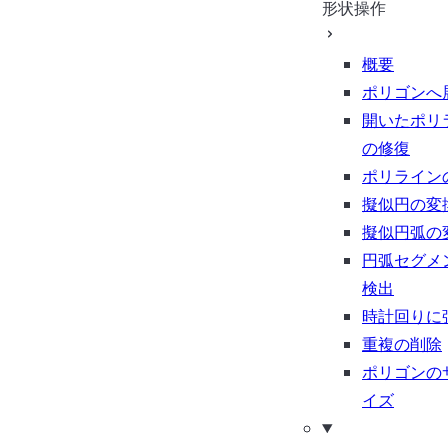
形状操作
概要
ポリゴンへ
開いたポリ
の修復
ポリライン
擬似円の変
擬似円弧の
円弧セグメ
検出
時計回りに
重複の削除
ポリゴンの
イズ