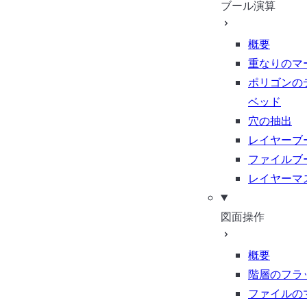
ブール演算
概要
重なりのマ
ポリゴンの
ベッド
穴の抽出
レイヤーブ
ファイルブ
レイヤーマ
図面操作
概要
階層のフラ
ファイルの