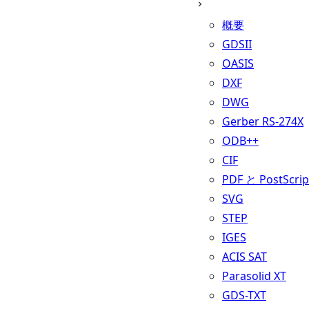
概要
GDSII
OASIS
DXF
DWG
Gerber RS-274X
ODB++
CIF
PDF と PostScrip
SVG
STEP
IGES
ACIS SAT
Parasolid XT
GDS-TXT