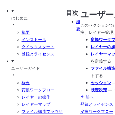
目次
ユーザー
はじめに
概
このセクションでは
要
概要
換、レイヤー管理
インストール
変換ワーク
クイックスタート
レイヤーの
登録とライセンス
レイヤーマ
を定義する
ユーザーガイド
ファイル構
トする
概要
セッション
変換ワークフロー
既定設定
—
レイヤーの操作
前へ
レイヤーマップ
登録とライセンス
ファイル構造ブラウザ
変換ワークフロー