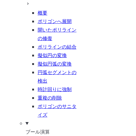
概要
ポリゴンへ展開
開いたポリライン
の修復
ポリラインの結合
擬似円の変換
擬似円弧の変換
円弧セグメントの
検出
時計回りに強制
重複の削除
ポリゴンのサニタ
イズ
ブール演算