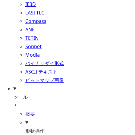
IE3D
LASI TLC
Compass
ANF
TETIN
Sonnet
Modla
バイナリダイ形式
ASCII テキスト
ビットマップ画像
ツール
概要
形状操作