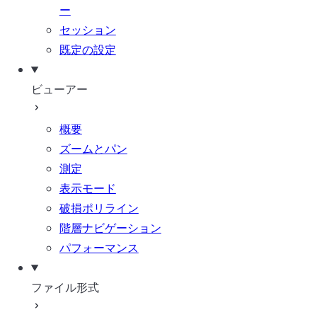
ー
セッション
既定の設定
ビューアー
概要
ズームとパン
測定
表示モード
破損ポリライン
階層ナビゲーション
パフォーマンス
ファイル形式