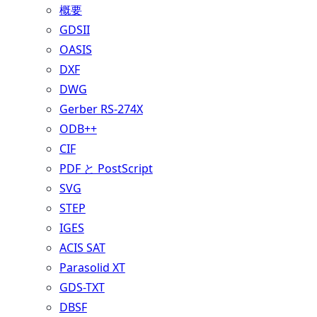
概要
GDSII
OASIS
DXF
DWG
Gerber RS-274X
ODB++
CIF
PDF と PostScript
SVG
STEP
IGES
ACIS SAT
Parasolid XT
GDS-TXT
DBSF