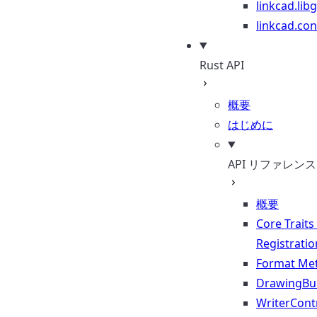
linkcad.lib
linkcad.con
Rust API
概要
はじめに
API リファレンス
概要
Core Traits
Registratio
Format Me
DrawingBui
WriterContr