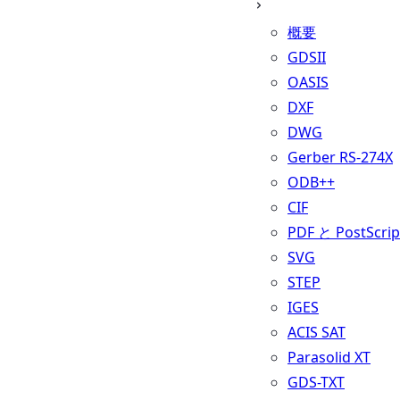
概要
GDSII
OASIS
DXF
DWG
Gerber RS-274X
ODB++
CIF
PDF と PostScrip
SVG
STEP
IGES
ACIS SAT
Parasolid XT
GDS-TXT