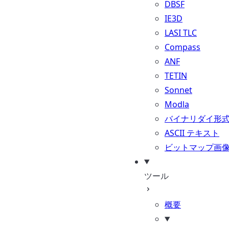
DBSF
IE3D
LASI TLC
Compass
ANF
TETIN
Sonnet
Modla
バイナリダイ形
ASCII テキスト
ビットマップ画
ツール
概要