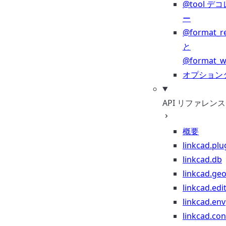
@tool デ
ー
@format_r
と
@format_wr
オプション
API リファレンス
概要
linkcad.plu
linkcad.db
linkcad.ge
linkcad.edi
linkcad.env
linkcad.co