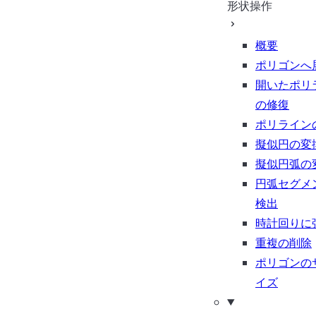
形状操作
概要
ポリゴンへ
開いたポリ
の修復
ポリライン
擬似円の変
擬似円弧の
円弧セグメ
検出
時計回りに
重複の削除
ポリゴンの
イズ