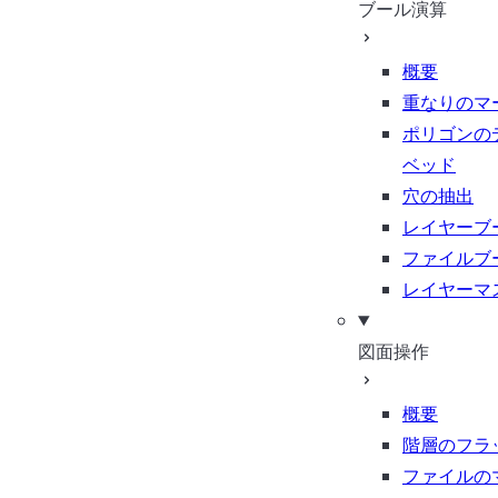
ブール演算
概要
重なりのマ
ポリゴンの
ベッド
穴の抽出
レイヤーブ
ファイルブ
レイヤーマ
図面操作
概要
階層のフラ
ファイルの