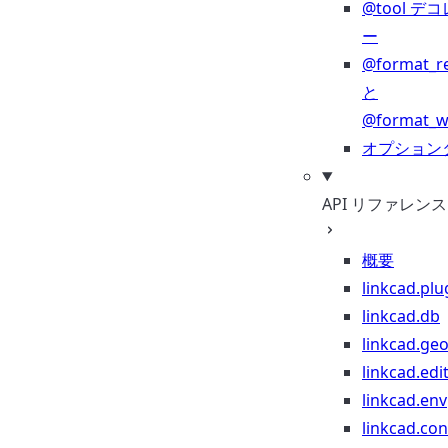
@tool デ
ー
@format_r
と
@format_wr
オプション
API リファレンス
概要
linkcad.plu
linkcad.db
linkcad.ge
linkcad.edi
linkcad.env
linkcad.co