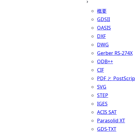
概要
GDSII
OASIS
DXF
DWG
Gerber RS-274X
ODB++
CIF
PDF と PostScrip
SVG
STEP
IGES
ACIS SAT
Parasolid XT
GDS-TXT