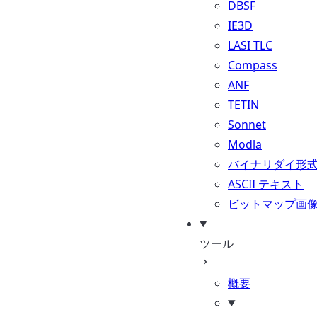
DBSF
IE3D
LASI TLC
Compass
ANF
TETIN
Sonnet
Modla
バイナリダイ形
ASCII テキスト
ビットマップ画
ツール
概要