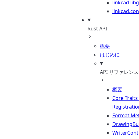
linkcad.lib
linkcad.con
Rust API
概要
はじめに
API リファレンス
概要
Core Traits
Registratio
Format Me
DrawingBui
WriterContr