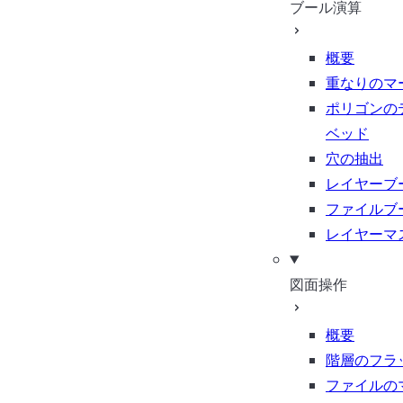
ブール演算
概要
重なりのマ
ポリゴンの
ベッド
穴の抽出
レイヤーブ
ファイルブ
レイヤーマ
図面操作
概要
階層のフラ
ファイルの