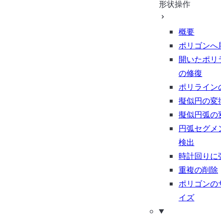
形状操作
概要
ポリゴンへ
開いたポリ
の修復
ポリライン
擬似円の変
擬似円弧の
円弧セグメ
検出
時計回りに
重複の削除
ポリゴンの
イズ