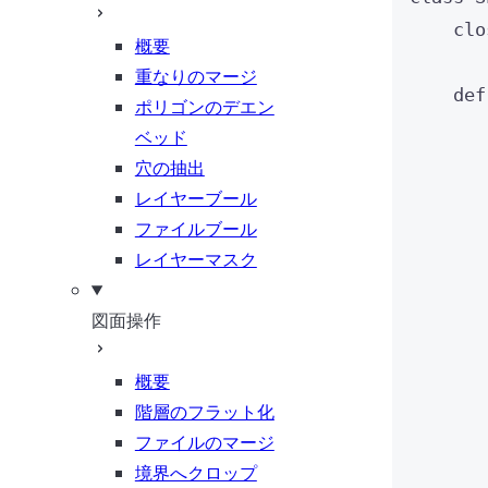
clo
概要
重なりのマージ
def
ポリゴンのデエン
ベッド
穴の抽出
レイヤーブール
ファイルブール
レイヤーマスク
図面操作
概要
階層のフラット化
ファイルのマージ
境界へクロップ