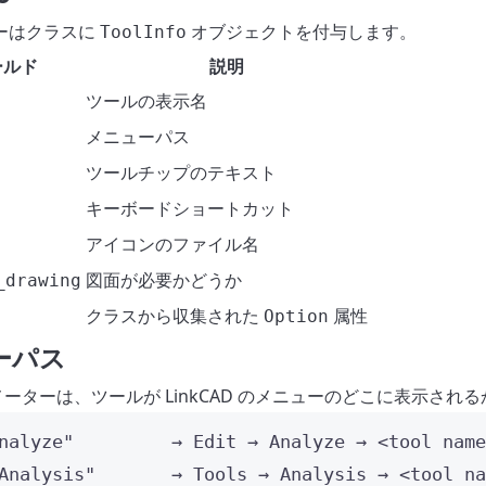
ーはクラスに
オブジェクトを付与します。
ToolInfo
ールド
説明
ツールの表示名
メニューパス
ツールチップのテキスト
キーボードショートカット
アイコンのファイル名
図面が必要かどうか
_drawing
クラスから収集された
属性
Option
ーパス
ーターは、ツールが LinkCAD のメニューのどこに表示され
nalyze"         → Edit → Analyze → <tool name
Analysis"       → Tools → Analysis → <tool na