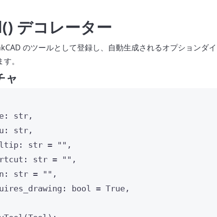
ol() デコレーター
inkCAD のツールとして登録し、自動生成されるオプション
ます。
チャ
e: 
str
,
u: 
str
,
ltip: 
str
=
""
,
rtcut: 
str
=
""
,
n: 
str
=
""
,
uires_drawing: 
bool
=
True
,