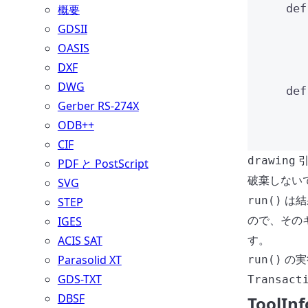
def
概要
GDSII
OASIS
DXF
DWG
def
Gerber RS-274X
ODB++
CIF
drawing
PDF と PostScript
破棄しない
SVG
は結
run()
STEP
ので、その
IGES
す。
ACIS SAT
の実
Parasolid XT
run()
GDS-TXT
Transact
DBSF
ToolInf