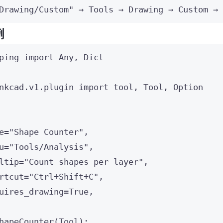
Drawing/Custom" → Tools → Drawing → Custom → 
例
ping 
import
 Any, Dict
nkcad.v1.plugin 
import
 tool, Tool, Option
e
=
"
Shape Counter
"
,
u
=
"
Tools/Analysis
"
,
ltip
=
"
Count shapes per layer
"
,
rtcut
=
"
Ctrl+Shift+C
"
,
uires_drawing
=
True
,
hapeCounter
(
Tool
):