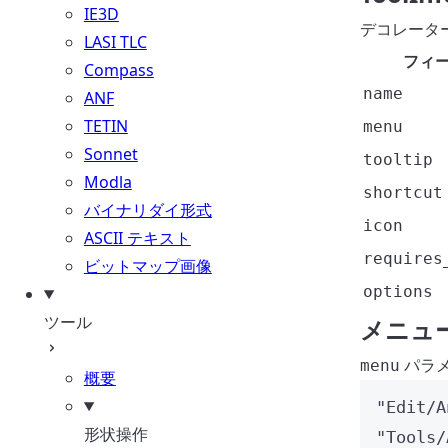
IE3D
デコレータ
LASI TLC
フィ
Compass
name
ANF
TETIN
menu
Sonnet
tooltip
Modla
shortcut
バイナリダイ形式
icon
ASCII テキスト
requires
ビットマップ画像
options
ツール
メニュ
パラメ
menu
概要
"Edit/A
形状操作
"Tools/