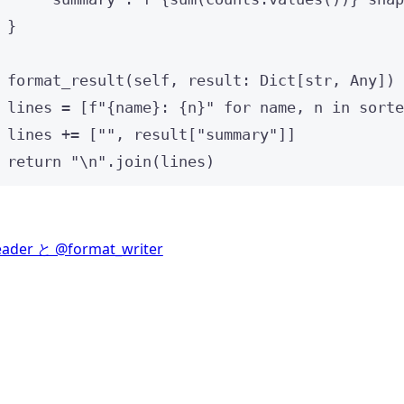
}
format_result
(
self
, 
result
: Dict[
str
, Any]
)
 
lines 
=
[
f
"
{
name
}
: 
{
n
}
"
for
 name, n 
in
sorte
lines 
+=
[
""
, result[
"
summary
"
]
]
return
"
\n
"
.
join
(
lines
)
ader と @format_writer