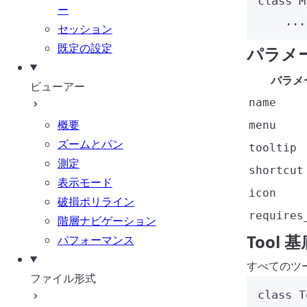
class
M
ー
...
セッション
既定の設定
パラメ
パラメ
ビューアー
name
概要
menu
ズームとパン
tooltip
測定
shortcut
表示モード
icon
破損ポリライン
requires
階層ナビゲーション
Tool
パフォーマンス
すべてのツ
ファイル形式
class
T