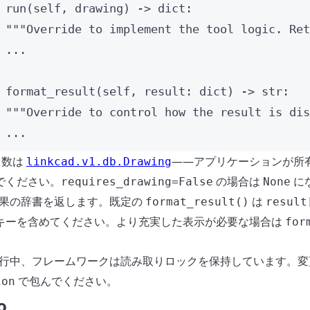
run
(
self
, 
drawing
)
 -> 
dict
:
"""
Override to implement the tool logic. Ret
...
format_result
(
self
, 
result
: 
dict
)
 -> 
str
:
"""
Override to control how the result is dis
...
引数は
——アプリケーションが所
linkcad.v1.db.Drawing
でください。
の場合は
に
requires_drawing=False
None
果の辞書を返します。既定の
は
format_result()
result
キーを含めてください。より充実した表示が必要な場合は
for
行中、フレームワークは読み取りロックを保持しています。変
で包んでください。
ion
o