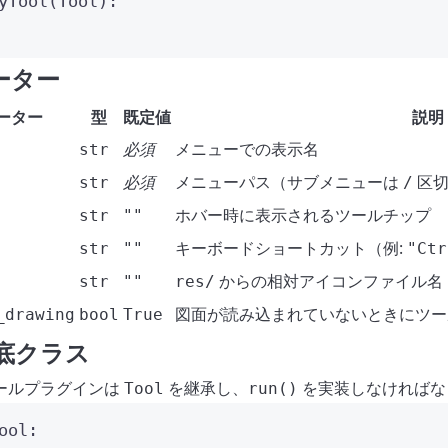
yTool
(
Tool
):
ーター
ーター
型
既定値
説明
必須
メニューでの表示名
str
必須
メニューパス（サブメニューは
区切
str
/
ホバー時に表示されるツールチップ
str
""
キーボードショートカット（例:
str
""
"Ctr
からの相対アイコンファイル名
str
""
res/
図面が読み込まれていないときにツー
_drawing
bool
True
 基底クラス
ールプラグインは
を継承し、
を実装しなければな
Tool
run()
ool
: