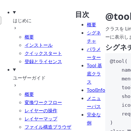
目次
@to
はじめに
概要
クラスを L
シグネ
概要
ーに表示し
チャ
インストール
シグネ
パラメ
クイックスタート
ーター
登録とライセンス
@tool
(
Tool 基
nam
底クラ
ユーザーガイド
men
ス
too
ToolInfo
概要
sho
メニュ
変換ワークフロー
ico
ーパス
レイヤーの操作
req
完全な
レイヤーマップ
例
)
ファイル構造ブラウザ