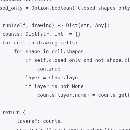
sed_only 
=
 Option.
boolean
(
"
Closed shapes only
run
(
self
, 
drawing
)
 -> Dict[
str
, Any]:
counts: Dict[
str
, 
int
] 
=
 {}
for
 cell 
in
 drawing.cells:
for
 shape 
in
 cell.shapes:
if
self
.closed_only 
and
not
 shape.cl
continue
layer 
=
 shape.layer
if
 layer 
is
not
None
:
counts[layer.name] 
=
 counts.
get
(
return
 {
"
layers
"
: counts,
"
summary
"
: 
f
"
{
sum
(
counts.
values
())
}
 shap