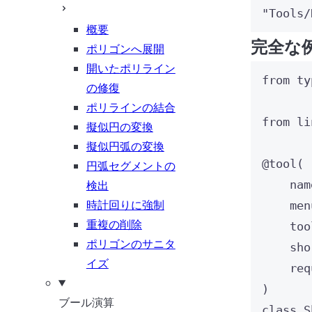
"Tools/
概要
完全な
ポリゴンへ展開
開いたポリライン
from
 ty
の修復
ポリラインの結合
from
 li
擬似円の変換
擬似円弧の変換
@tool
(
円弧セグメントの
検出
nam
時計回りに強制
men
重複の削除
too
ポリゴンのサニタ
sho
イズ
req
)
ブール演算
class
S