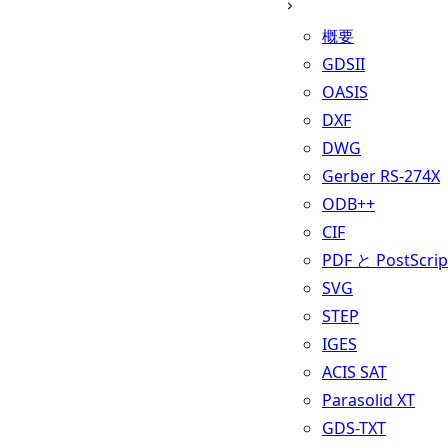
概要
GDSII
OASIS
DXF
DWG
Gerber RS-274X
ODB++
CIF
PDF と PostScrip
SVG
STEP
IGES
ACIS SAT
Parasolid XT
GDS-TXT