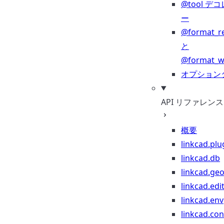
@tool デ
ー
@format_r
と
@format_wr
オプション
API リファレンス
概要
linkcad.plu
linkcad.db
linkcad.ge
linkcad.edi
linkcad.env
linkcad.co