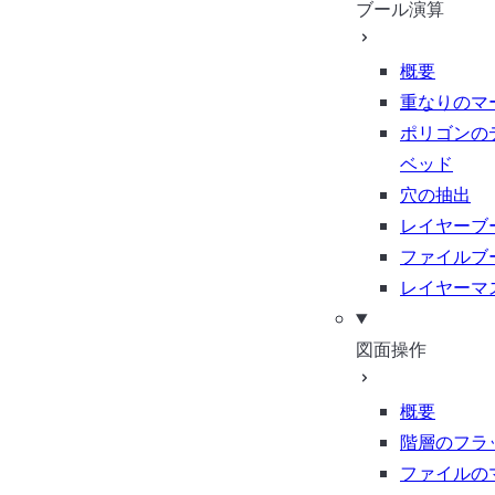
ブール演算
概要
重なりのマ
ポリゴンの
ベッド
穴の抽出
レイヤーブ
ファイルブ
レイヤーマ
図面操作
概要
階層のフラ
ファイルの