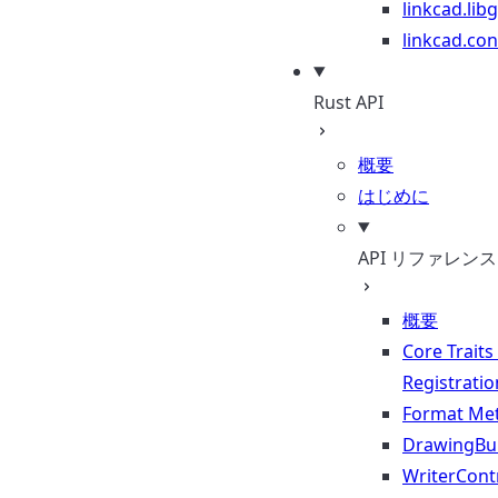
linkcad.lib
linkcad.con
Rust API
概要
はじめに
API リファレンス
概要
Core Traits
Registratio
Format Me
DrawingBui
WriterContr