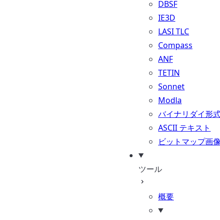
DBSF
IE3D
LASI TLC
Compass
ANF
TETIN
Sonnet
Modla
バイナリダイ形
ASCII テキスト
ビットマップ画
ツール
概要