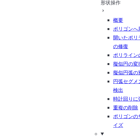
形状操作
概要
ポリゴンへ
開いたポリ
の修復
ポリライン
擬似円の変
擬似円弧の
円弧セグメ
検出
時計回りに
重複の削除
ポリゴンの
イズ