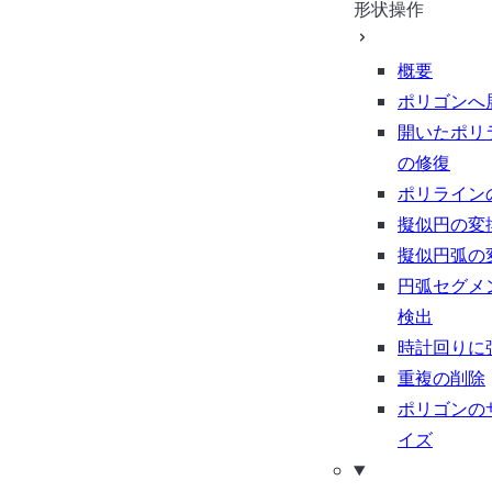
形状操作
概要
ポリゴンへ
開いたポリ
の修復
ポリライン
擬似円の変
擬似円弧の
円弧セグメ
検出
時計回りに
重複の削除
ポリゴンの
イズ