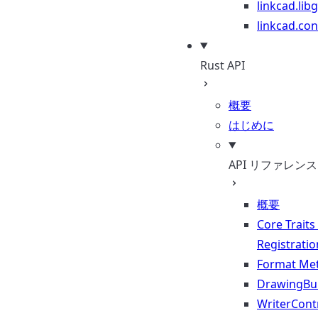
linkcad.lib
linkcad.con
Rust API
概要
はじめに
API リファレンス
概要
Core Traits
Registratio
Format Me
DrawingBui
WriterContr