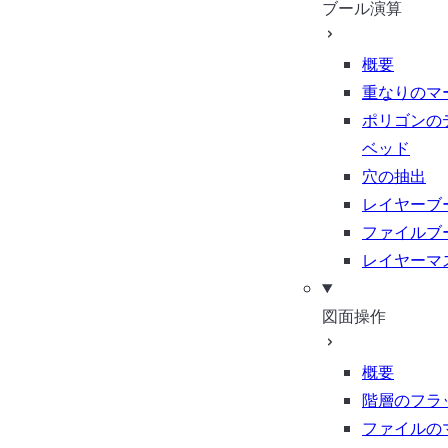
ブール演算
概要
重なりのマ
ポリゴンの
ベッド
穴の抽出
レイヤーブ
ファイルブ
レイヤーマ
図面操作
概要
階層のフラ
ファイルの