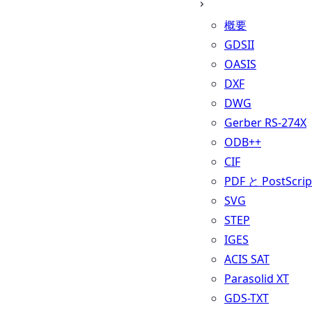
概要
GDSII
OASIS
DXF
DWG
Gerber RS-274X
ODB++
CIF
PDF と PostScrip
SVG
STEP
IGES
ACIS SAT
Parasolid XT
GDS-TXT