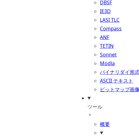
DBSF
IE3D
LASI TLC
Compass
ANF
TETIN
Sonnet
Modla
バイナリダイ形
ASCII テキスト
ビットマップ画
ツール
概要