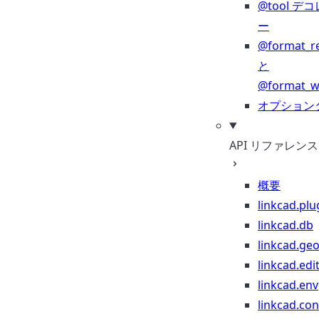
@tool デ
ー
@format_r
と
@format_wr
オプション
API リファレンス
概要
linkcad.plu
linkcad.db
linkcad.ge
linkcad.edi
linkcad.env
linkcad.co