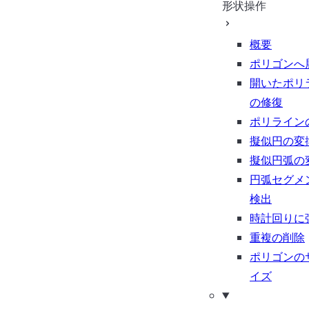
形状操作
概要
ポリゴンへ
開いたポリ
の修復
ポリライン
擬似円の変
擬似円弧の
円弧セグメ
検出
時計回りに
重複の削除
ポリゴンの
イズ