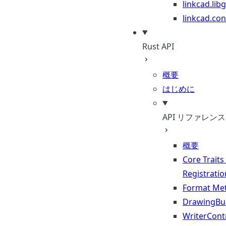
linkcad.lib
linkcad.con
Rust API
概要
はじめに
API リファレンス
概要
Core Traits
Registratio
Format Me
DrawingBui
WriterContr