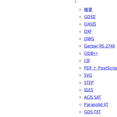
概要
GDSII
OASIS
DXF
DWG
Gerber RS-274X
ODB++
CIF
PDF と PostScrip
SVG
STEP
IGES
ACIS SAT
Parasolid XT
GDS-TXT