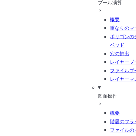
ブール演算
概要
重なりのマ
ポリゴンの
ベッド
穴の抽出
レイヤーブ
ファイルブ
レイヤーマ
図面操作
概要
階層のフラ
ファイルの