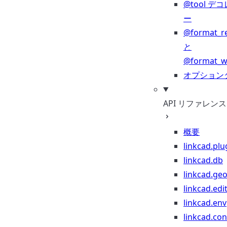
@tool デ
ー
@format_r
と
@format_wr
オプション
API リファレンス
概要
linkcad.plu
linkcad.db
linkcad.ge
linkcad.edi
linkcad.env
linkcad.co