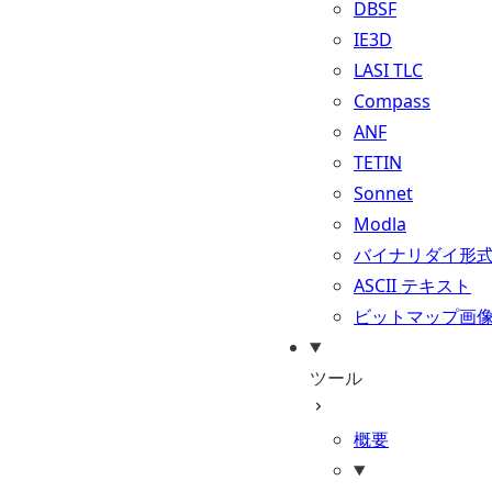
DBSF
IE3D
LASI TLC
Compass
ANF
TETIN
Sonnet
Modla
バイナリダイ形
ASCII テキスト
ビットマップ画
ツール
概要