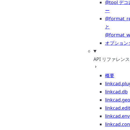
@tool デ
ー
@format_r
と
@format_wr
オプション
API リファレンス
概要
linkcad.plu
linkcad.db
linkcad.ge
linkcad.edi
linkcad.env
linkcad.co