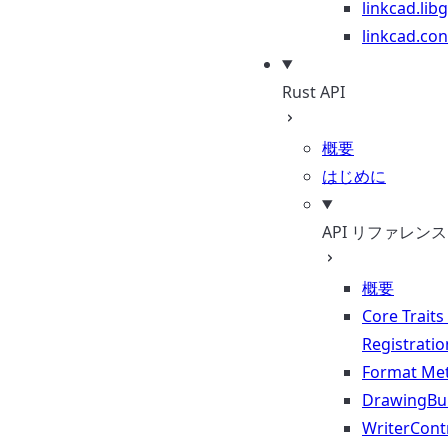
linkcad.lib
linkcad.con
Rust API
概要
はじめに
API リファレンス
概要
Core Traits
Registratio
Format Me
DrawingBui
WriterContr