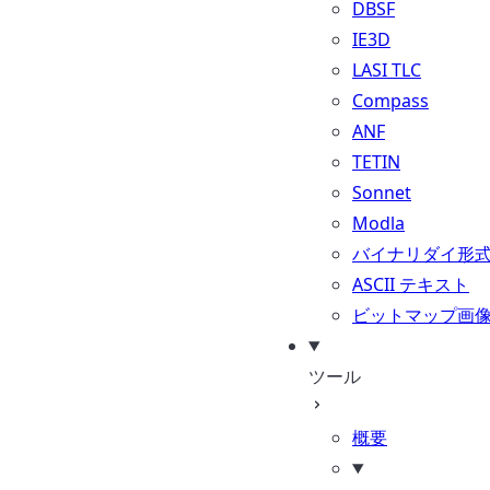
DBSF
IE3D
LASI TLC
Compass
ANF
TETIN
Sonnet
Modla
バイナリダイ形
ASCII テキスト
ビットマップ画
ツール
概要