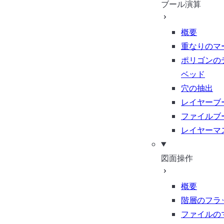
ブール演算
概要
重なりのマ
ポリゴンの
ベッド
穴の抽出
レイヤーブ
ファイルブ
レイヤーマ
図面操作
概要
階層のフラ
ファイルの