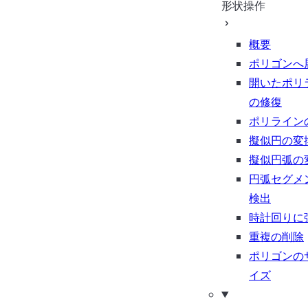
形状操作
概要
ポリゴンへ
開いたポリ
の修復
ポリライン
擬似円の変
擬似円弧の
円弧セグメ
検出
時計回りに
重複の削除
ポリゴンの
イズ