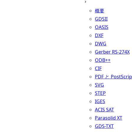
概要
GDSII
OASIS
DXF
DWG
Gerber RS-274X
ODB++
CIF
PDF と PostScrip
SVG
STEP
IGES
ACIS SAT
Parasolid XT
GDS-TXT