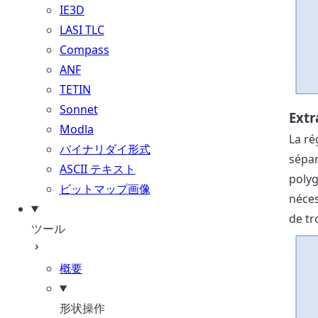
IE3D
LASI TLC
Compass
ANF
TETIN
Sonnet
Extr
Modla
La ré
バイナリダイ形式
sépar
ASCII テキスト
polyg
ビットマップ画像
néces
de tr
ツール
概要
形状操作