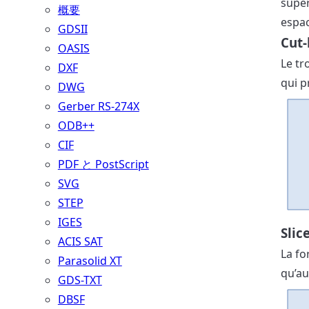
super
概要
espac
GDSII
Cut-
OASIS
Le tr
DXF
qui p
DWG
Gerber RS-274X
ODB++
CIF
PDF と PostScript
SVG
STEP
IGES
Slic
ACIS SAT
La fo
Parasolid XT
qu’au
GDS-TXT
DBSF