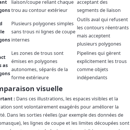
ant
liaison/coupe reliant chaque
acceptant des
gons
trou au contour extérieur
segments de liaison
Outils aval qui refusent
ed
Plusieurs polygones simples
les contours réentrants
le
sans trous ni lignes de coupe
mais acceptent
gons
internes
plusieurs polygones
Les zones de trous sont
Pipelines qui gèrent
act
émises en polygones
explicitement les trous
s as
autonomes, séparés de la
comme objets
gons
forme extérieure
indépendants
paraison visuelle
rtant :
Dans ces illustrations, les espaces visibles et la
ation sont volontairement exagérés pour améliorer la
ilité. Dans les sorties réelles (par exemple des données de
masque), les lignes de coupe et les limites découpées sont