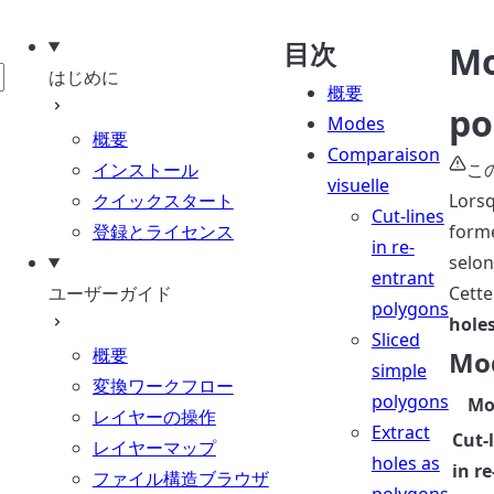
目次
Mo
はじめに
概要
po
Modes
概要
Comparaison
インストール
こ
visuelle
クイックスタート
Lors
Cut-lines
登録とライセンス
forme
in re-
selon
entrant
ユーザーガイド
Cette
polygons
hole
Sliced
概要
Mo
simple
変換ワークフロー
polygons
Mo
レイヤーの操作
Extract
Cut-
レイヤーマップ
holes as
in re
ファイル構造ブラウザ