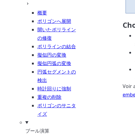
概要
ポリゴンへ展開
Cho
開いたポリライン
の修復
ポリラインの結合
擬似円の変換
擬似円弧の変換
円弧セグメントの
検出
Voir 
時計回りに強制
embe
重複の削除
ポリゴンのサニタ
イズ
ブール演算