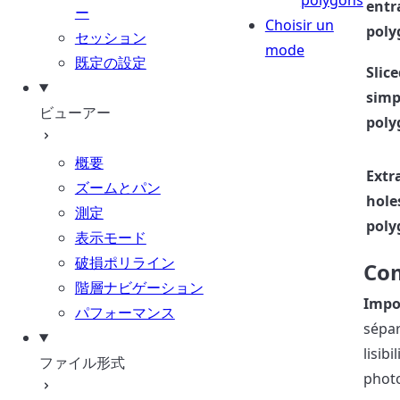
polygons
entr
ー
Choisir un
poly
セッション
mode
既定の設定
Slic
simp
ビューアー
poly
概要
Extr
ズームとパン
hole
測定
poly
表示モード
破損ポリライン
Com
階層ナビゲーション
Impo
パフォーマンス
sépar
lisib
ファイル形式
photo