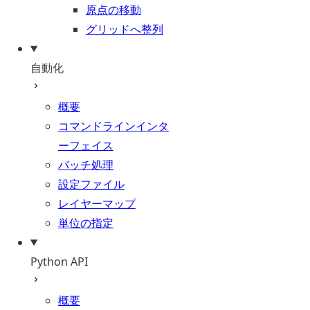
原点の移動
グリッドへ整列
自動化
概要
コマンドラインインタ
ーフェイス
バッチ処理
設定ファイル
レイヤーマップ
単位の指定
Python API
概要